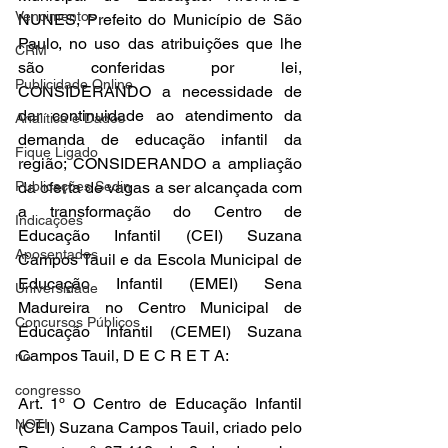
Vencimentos
NUNES, Prefeito do Município de São 
Paulo, no uso das atribuições que lhe 
CRM
são conferidas por lei, 
Publicidade Online
CONSIDERANDO a necessidade de 
dar continuidade ao atendimento da 
Analítica e Dados
demanda de educação infantil da 
Fique Ligado
região; CONSIDERANDO a ampliação 
Publicações Sedin
da oferta de vagas a ser alcançada com 
a transformação do Centro de 
Indicações
Educação Infantil (CEI) Suzana 
Aposentados
Campos Tauil e da Escola Municipal de 
Educação Infantil (EMEI) Sena 
Universidade
Madureira no Centro Municipal de 
Concursos Públicos
Educação Infantil (CEMEI) Suzana 
Campos Tauil, D E C R E T A:
no
congresso
Art. 1º O Centro de Educação Infantil 
NOTI
(CEI) Suzana Campos Tauil, criado pelo 