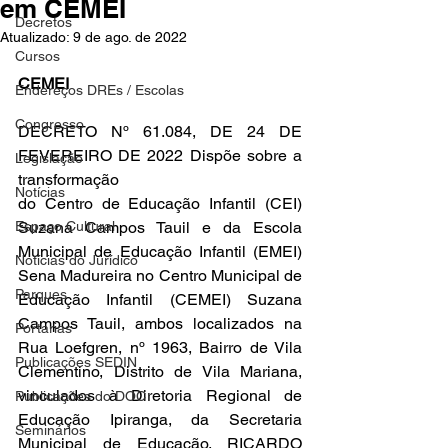
em CEMEI
Decretos
Atualizado:
9 de ago. de 2022
Cursos
CEMEI
Endereços DREs / Escolas
Congresso
DECRETO Nº 61.084, DE 24 DE 
FEVEREIRO DE 2022 Dispõe sobre a 
Legislação
transformação
Notícias
do Centro de Educação Infantil (CEI) 
Espaço Cultural
Suzana Campos Tauil e da Escola 
Municipal de Educação Infantil (EMEI) 
Notícias do Jurídico
Sena Madureira no Centro Municipal de 
Parques
Educação Infantil (CEMEI) Suzana 
Campos Tauil, ambos localizados na 
Portarias
Rua Loefgren, nº 1963, Bairro de Vila 
Publicações SEDIN
Clementino, Distrito de Vila Mariana, 
vinculados à Diretoria Regional de 
Publicações do DOC
Educação Ipiranga, da Secretaria 
Seminários
Municipal de Educação. RICARDO 