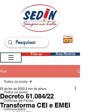
Filiado à
Filie-se
Área Restrita
Post
Todos os posts
25 de fev. de 2022
2 min de leitura
Todos os posts
Decreto 61.084/22
Colônias de Férias
Transforma CEI e EMEI
Comunicados