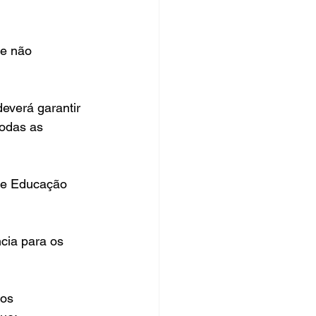
 e não 
everá garantir 
odas as 
 de Educação 
cia para os 
 os 