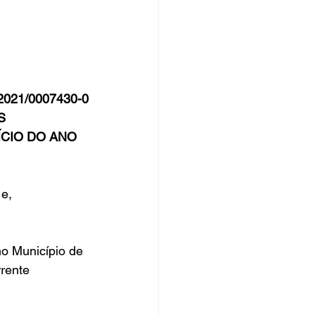
rsos Públicos
no
021/0007430-0
S 
CIO DO ANO 
e,
o Município de 
rente 