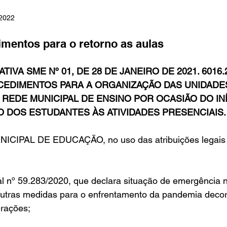
 2022
in
Indicações
Aposentados
Universidade
Concu
imentos para o retorno as aulas
VA SME Nº 01, DE 28 DE JANEIRO DE 2021. 6016.2
s
EDIMENTOS PARA A ORGANIZAÇÃO DAS UNIDADE
 REDE MUNICIPAL DE ENSINO POR OCASIÃO DO INÍ
O DOS ESTUDANTES ÀS ATIVIDADES PRESENCIAIS.
CIPAL DE EDUCAÇÃO, no uso das atribuições legais 
l nº 59.283/2020, que declara situação de emergência n
outras medidas para o enfrentamento da pandemia decor
erações;