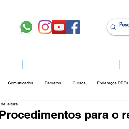
JURÍDICO
APOSENTADOS
PROJEÇÃO DE APOSENTADORIA
Ma
Comunicados
Decretos
Cursos
Endereços DREs 
de leitura
ço Cultural
Notícias do Jurídico
Parques
Portarias
 Procedimentos para o r
ios
Vencimentos
CRM
Publicidade Online
Analít