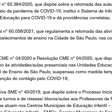
 nº 65.384/2020, que dispõe sobre a retomada das aulas
xto da pandemia de COVID-19, institui o Sistema de Inf
Educação para COVID-19 e dá providências correlatas;
al nº 60.058/2021, que regulamenta a retomada das ativ
abelecimentos de ensino na Cidade de São Paulo, nas co
ME nº 04/2020 e Resolução CME nº 04/2020, que disp
no às atividades/aulas presenciais nas Unidades Educac
l de Ensino de São Paulo, suspensas como medida temp
enção do contágio pelo COVID-19;
iva SME nº 40/2019, que dispõe sobre o Processo Inicia
e turnos e de classes/ blocos/aulas aos Professores da
e atuam nos Centros Municipais de Educação Infantil –