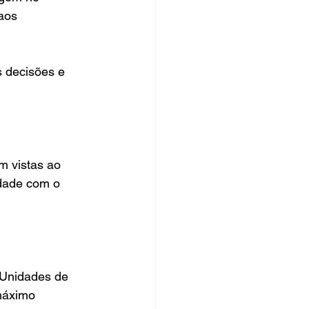
aos 
 decisões e 
m vistas ao 
idade com o 
 Unidades de 
máximo 