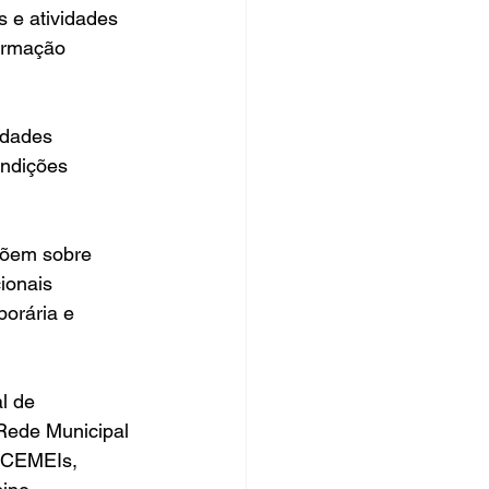
 e atividades 
ormação 
idades 
ndições 
õem sobre 
ionais 
orária e 
l de 
 Rede Municipal 
 CEMEIs, 