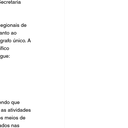
ecretaria 
egionais de 
anto ao 
grafo único. A 
fico 
egue:
sendo que 
as atividades 
os meios de 
rados nas 