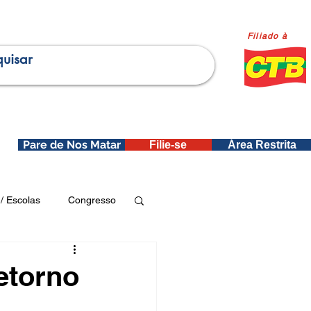
Filiado à
Pare de Nos Matar
Filie-se
Área Restrita
is
/ Escolas
Congresso
Publicações SEDIN
etorno
ica e Dados