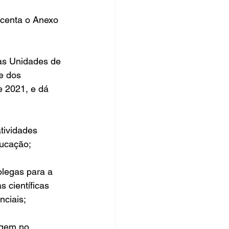
scenta o Anexo 
as Unidades de 
e dos 
 2021, e dá 
tividades 
ducação;
olegas para a 
 científicas 
nciais;
agem no 