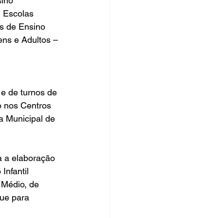
ino 
 Escolas 
s de Ensino 
ns e Adultos – 
e de turnos de 
o nos Centros 
a Municipal de 
a a elaboração 
nfantil 
 Médio, de 
ue para 