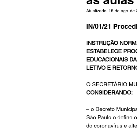
Atualizado:
15 de ago. de
Fique Ligado
Publicações Sed
IN/01/21 Proced
INSTRUÇÃO NORMATI
congresso
NOTI
noticia
ESTABELECE PROC
EDUCACIONAIS DA
LETIVO E RETORN
O SECRETÁRIO MUNI
CONSIDERANDO:
– o Decreto Municipa
São Paulo e define 
do coronavírus e alt