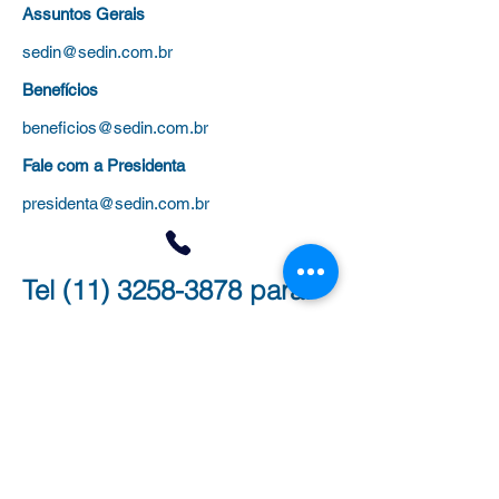
Assuntos Gerais
sedin@sedin.com.br
Benefícios
beneficios@sedin.com.br
Fale com a Presidenta
presidenta@sedin.com.br
Tel
(11) 3258-3878
para:
Administrativo (Filiação, Cursos,
Certificados)
Jurídico (Processos, Aposentadoria e
Evolução Funcional)
Benefícios
(Plano de saúde, colônias de
férias e universidades)