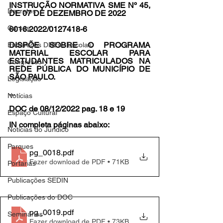
INSTRUÇÃO NORMATIVA SME Nº 45, 
Decretos
DE 07 DE DEZEMBRO DE 2022
Cursos
6016.2022/0127418-6 
DISPÕE SOBRE O PROGRAMA 
Endereços DREs / Escolas
MATERIAL ESCOLAR PARA 
ESTUDANTES MATRICULADOS NA 
Congresso
REDE PÚBLICA DO MUNICÍPIO DE 
SÃO PAULO.
Legislação
...
Notícias
DOC de 08/12/2022 pag. 18 e 19
Espaço Cultural
IN completa páginas abaixo:
Notícias do Jurídico
Parques
pg_0018
.pdf
Fazer download de PDF • 71KB
Portarias
Publicações SEDIN
Publicações do DOC
pg_0019
.pdf
Seminários
Fazer download de PDF • 73KB