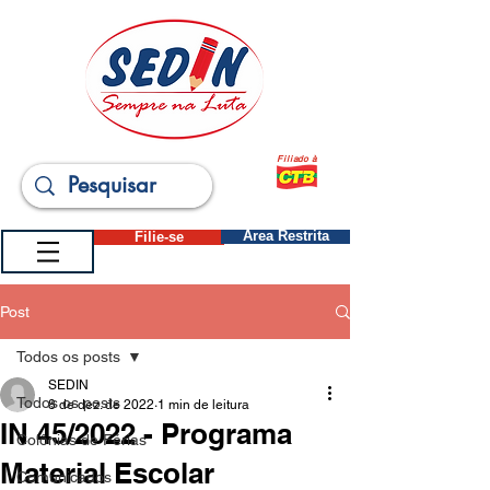
Filiado à
Filie-se
Área Restrita
Post
Todos os posts
SEDIN
Todos os posts
8 de dez. de 2022
1 min de leitura
IN 45/2022 - Programa
Colônias de Férias
Material Escolar
Comunicados