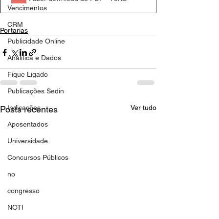
Vencimentos
CRM
Portarias
Publicidade Online
Analítica e Dados
Fique Ligado
Publicações Sedin
Indicações
Ver tudo
Posts recentes
Aposentados
Universidade
Concursos Públicos
no
congresso
NOTI