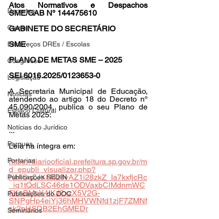
Atos Normativos e Despachos 
Decretos
SME/GAB Nº 144475610
Cursos
GABINETE DO SECRETÁRIO
SME
Endereços DREs / Escolas
PLANO DE METAS SME – 2025
Congresso
SEI 6016.2025/0123653-0
Legislação
A Secretaria Municipal de Educação, 
Notícias
atendendo ao artigo 18 do Decreto nº 
45.090/2004, publica o seu Plano de 
Espaço Cultural
Metas 2025:
Notícias do Jurídico
...
Parques
Leia na íntegra em:
Portarias
https://diariooficial.prefeitura.sp.gov.br/m
d_epubli_visualizar.php?
HHISgLJKH4z8vAZ1i28zkZ_Ia7kxfjcRc
Publicações SEDIN
_iq1tQdLSC46de1ODVaxbClMdnmWC
5KnBMcY4IKJ2xzX5V2G-
Publicações do DOC
SNPgHp4eiYj36hMHVWNfd1zjF7ZMNf
sk2nHSDB2EhGMEDr
Seminários