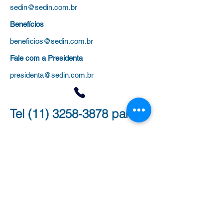
sedin@sedin.com.br
Benefícios
beneficios@sedin.com.br
Fale com a Presidenta
presidenta@sedin.com.br
Tel
(11) 3258-3878
para:
Administrativo (Filiação, Cursos,
Certificados)
Jurídico (Processos, Aposentadoria e
Evolução Funcional)
Benefícios
(Plano de saúde, colônias de
férias e universidades)
Outras dúvidas