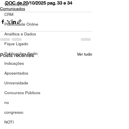
DOC de 20/10/2025 pag. 33 e 34
Vencimentos
Comunicados
CRM
Publicidade Online
Analítica e Dados
Fique Ligado
Publicações Sedin
Ver tudo
Posts recentes
Indicações
Aposentados
Universidade
Concursos Públicos
no
congresso
NOTI