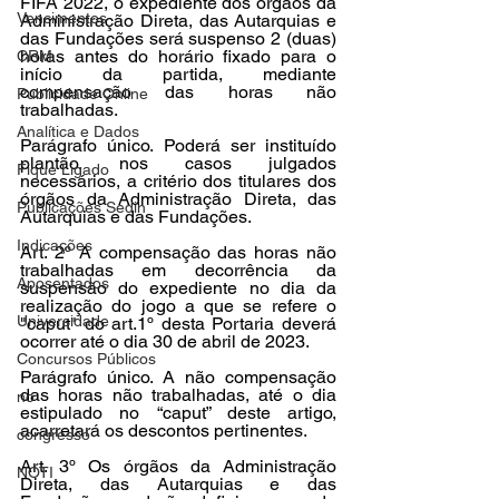
FIFA 2022, o expediente dos órgãos da 
Vencimentos
Administração Direta, das Autarquias e 
das Fundações será suspenso 2 (duas) 
horas antes do horário fixado para o 
CRM
início da partida, mediante 
compensação das horas não 
Publicidade Online
trabalhadas. 
Analítica e Dados
Parágrafo único. Poderá ser instituído 
plantão, nos casos julgados 
Fique Ligado
necessários, a critério dos titulares dos 
órgãos da Administração Direta, das 
Publicações Sedin
Autarquias e das Fundações. 
Indicações
Art. 2º A compensação das horas não 
trabalhadas em decorrência da 
Aposentados
suspensão do expediente no dia da 
realização do jogo a que se refere o 
Universidade
"caput" do art.1º desta Portaria deverá 
ocorrer até o dia 30 de abril de 2023. 
Concursos Públicos
Parágrafo único. A não compensação 
das horas não trabalhadas, até o dia 
no
estipulado no “caput” deste artigo, 
acarretará os descontos pertinentes. 
congresso
Art. 3º Os órgãos da Administração 
NOTI
Direta, das Autarquias e das 