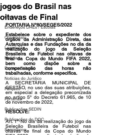
jogos do Brasil nas
Decretos
oitavas de Final
Cursos
PORTARIA Nº80/SEGES/2022 
Endereços DREs / Escolas
Estabelece sobre o expediente dos 
Congresso
órgãos da Administração Direta, das 
Autarquias e das Fundações no dia da 
Legislação
realização do jogo da Seleção 
Brasileira de Futebol nas oitavas de 
Notícias
final da Copa do Mundo FIFA 2022, 
bem como dispõe sobre a 
compensação das horas não 
Espaço Cultural
trabalhadas, conforme especifica. 
Notícias do Jurídico
A SECRETÁRIA MUNICIPAL DE 
GESTÃO, no uso das suas atribuições, 
Parques
em especial a delegação preconizada 
no artigo 5º do Decreto 61.965, de 10 
Portarias
de novembro de 2022,
Publicações SEDIN
RESOLVE: 
Publicações do DOC
Art. 1º No dia da realização do jogo da 
Seleção Brasileira de Futebol nas 
Seminários
oitavas de final da Copa do Mundo 