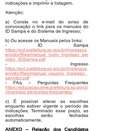
indicações e imprimir a listagem.
Atenção:
a) Consta no e-mail do aviso de 
convocação o link para os manuais do 
ID Sampa e do Sistema de Ingresso;
b) Ou acesse os Manuais pelos links:
- ID Sampa 
https://eol.prefeitura.sp.gov.br/ingressos
ervidor/files/manual_login_ingresso_ser
vidor_IDSampa.pdf
- Ingresso 
https://eol.prefeitura.sp.gov.br/ingressos
ervidor/files/manual_usuario_ingresso_
servidor.pdf
- FAq – Perguntas Frequentes 
https://educacao.sme.prefeitura.sp.gov.b
r/ingresso-perguntas-frequentes/
c) É possível alterar as escolhas 
enquanto estiver vigente o período de 
indicações. Terminado esse prazo, as 
escolhas serão fechadas 
automaticamente.
ANEXO – Relação dos Candidatos 