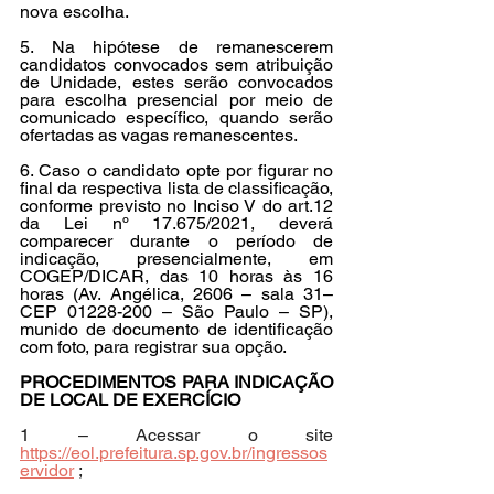
nova escolha.
5. Na hipótese de remanescerem 
candidatos convocados sem atribuição 
de Unidade, estes serão convocados 
para escolha presencial por meio de 
comunicado específico, quando serão 
ofertadas as vagas remanescentes.
6. Caso o candidato opte por figurar no 
final da respectiva lista de classificação, 
conforme previsto no Inciso V do art.12 
da Lei nº 17.675/2021, deverá 
comparecer durante o período de 
indicação, presencialmente, em 
COGEP/DICAR, das 10 horas às 16 
horas (Av. Angélica, 2606 – sala 31– 
CEP 01228-200 – São Paulo – SP), 
munido de documento de identificação 
com foto, para registrar sua opção.
PROCEDIMENTOS PARA INDICAÇÃO 
DE LOCAL DE EXERCÍCIO
1 – Acessar o site 
https://eol.prefeitura.sp.gov.br/ingressos
ervidor
 ;