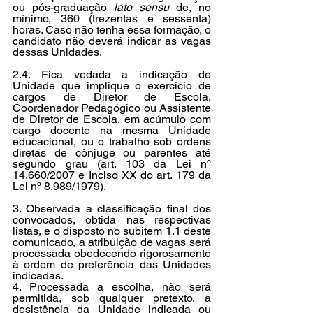
ou pós-graduação 
lato sensu
 de, no 
mínimo, 360 (trezentas e sessenta) 
horas. Caso não tenha essa formação, o 
candidato não deverá indicar as vagas 
dessas Unidades.
2.4. Fica vedada a indicação de 
Unidade que implique o exercício de 
cargos de Diretor de Escola, 
Coordenador Pedagógico ou Assistente 
de Diretor de Escola, em acúmulo com 
cargo docente na mesma Unidade 
educacional, ou o trabalho sob ordens 
diretas de cônjuge ou parentes até 
segundo grau (art. 103 da Lei nº 
14.660/2007 e Inciso XX do art. 179 da 
Lei nº 8.989/1979).
3. Observada a classificação final dos 
convocados, obtida nas respectivas 
listas, e o disposto no subitem 1.1 deste 
comunicado, a atribuição de vagas será 
processada obedecendo rigorosamente 
à ordem de preferência das Unidades 
indicadas.
4. Processada a escolha, não será 
permitida, sob qualquer pretexto, a 
desistência da Unidade indicada ou 