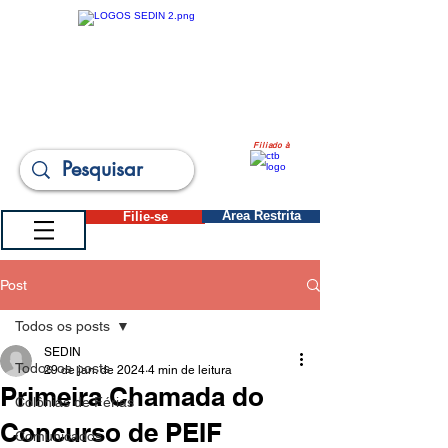
Filiado à
Filie-se
Área Restrita
Post
Todos os posts
SEDIN
Todos os posts
29 de jan. de 2024
4 min de leitura
Primeira Chamada do
Colônias de Férias
Concurso de PEIF
Comunicados