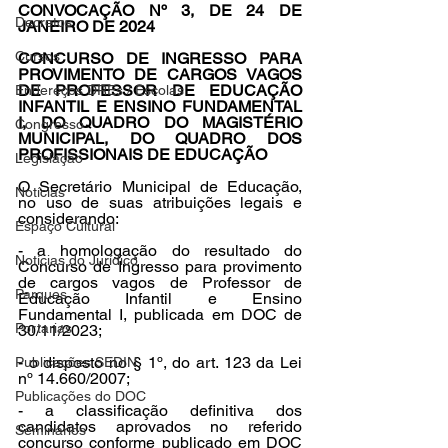
CONVOCAÇÃO Nº 3, DE 24 DE 
Decretos
JANEIRO DE 2024
Cursos
CONCURSO DE INGRESSO PARA 
PROVIMENTO DE CARGOS VAGOS 
DE PROFESSOR DE EDUCAÇÃO 
Endereços DREs / Escolas
INFANTIL E ENSINO FUNDAMENTAL 
I, DO QUADRO DO MAGISTÉRIO 
Congresso
MUNICIPAL, DO QUADRO DOS 
PROFISSIONAIS DE EDUCAÇÃO
Legislação
O Secretário Municipal de Educação, 
Notícias
no uso de suas atribuições legais e 
considerando:
Espaço Cultural
- a homologação do resultado do 
Notícias do Jurídico
Concurso de Ingresso para provimento 
de cargos vagos de Professor de 
Parques
Educação Infantil e Ensino 
Fundamental I, publicada em DOC de 
Portarias
30/11/2023;
- o disposto no § 1º, do art. 123 da Lei 
Publicações SEDIN
nº 14.660/2007;
Publicações do DOC
- a classificação definitiva dos 
candidatos aprovados no referido 
Seminários
concurso conforme publicado em DOC 