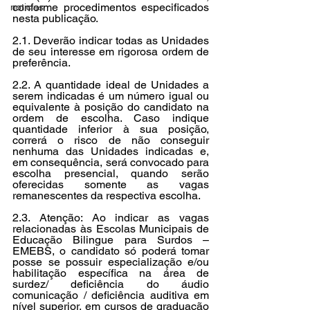
conforme procedimentos especificados 
noticias
nesta publicação.
2.1. Deverão indicar todas as Unidades 
de seu interesse em rigorosa ordem de 
preferência.
2.2. 
A quantidade ideal de Unidades a 
serem indicadas é um número igual ou 
equivalente à posição do candidato na 
ordem de escolha. Caso indique 
quantidade inferior à sua posição, 
correrá o risco de não conseguir 
nenhuma das Unidades indicadas e, 
em consequência, será convocado para 
escolha presencial, quando serão 
oferecidas somente as vagas 
remanescentes da respectiva escolha.
2.3. 
Atenção: 
Ao indicar as vagas 
relacionadas às 
Escolas Municipais de 
Educação Bilingue para Surdos – 
EMEBS, o candidato só poderá tomar 
posse se possuir especialização e/ou 
habilitação específica na área de 
surdez/ deficiência do áudio 
comunicação / deficiência auditiva em 
nível superior, em cursos de graduação 