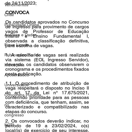
de 24/11/2023;
Vencimentos
CONVOCA
CRM
Os candidatos aprovados no Concurso 
Publicidade Online
de Ingresso para provimento de cargos 
vagos de Professor de Educação 
Analítica e Dados
Infantil e Ensino Fundamental I, 
observada a classificação definitiva, 
Fique Ligado
para escolha de vagas.
1. A escolha de vagas será realizada 
Publicações Sedin
via sistema (EOL Ingresso Servidor), 
devendo os candidatos observarem o 
Indicações
cronograma e os procedimentos fixados 
nesta publicação.
Aposentados
1.1. O procedimento de atribuição de 
Universidade
vaga respeitará o disposto no Inciso II 
do art. 17 da Lei nº 17.675/2021, 
Concursos Públicos
conferindo prioridade para as pessoas 
com deficiência, que tenham, assim, se 
no
caracterizado e compatibilizado nas 
etapas do concurso.
congresso
2. Os convocados deverão indicar, no 
NOTI
período de 19 a 23/02/2024, o(s) 
local(is) de exercício de seu interesse, 