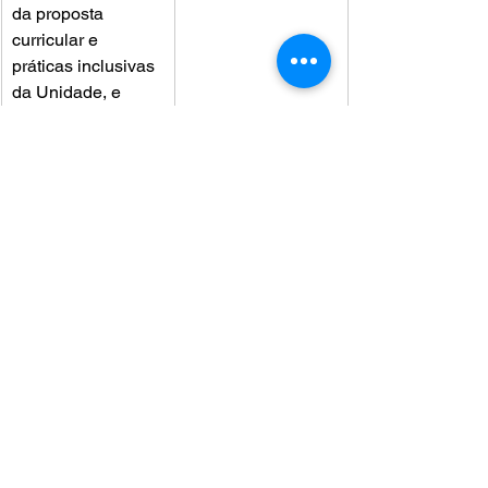
da proposta 
curricular e 
práticas inclusivas 
da Unidade, e 
elaboração de 
planos de ação 
para a promoção 
da equidade.
● Avaliação 
Interna e Externa: 
estudo de caso 
sobre o uso de 
resultados de 
avaliações para a 
tomada de 
decisão, oficinas 
para a criação de 
instrumentos de 
autoavaliação e 