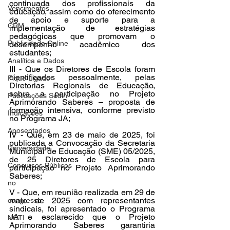
continuada dos profissionais da 
Vencimentos
educação, assim como do oferecimento 
de apoio e suporte para a 
CRM
implementação de estratégias 
pedagógicas que promovam o 
Publicidade Online
desempenho acadêmico dos 
estudantes;
Analítica e Dados
III - Que os Diretores de Escola foram 
cientificados pessoalmente, pelas 
Fique Ligado
Diretorias Regionais de Educação, 
sobre a participação no Projeto 
Publicações Sedin
Aprimorando Saberes – proposta de 
formação intensiva, conforme previsto 
Indicações
no Programa JA;
Aposentados
IV - Que, em 23 de maio de 2025, foi 
publicada a Convocação da Secretaria 
Universidade
Municipal de Educação (SME) 05/2025, 
de 25 Diretores de Escola para 
Concursos Públicos
participação no Projeto Aprimorando 
Saberes;
no
V - Que, em reunião realizada em 29 de 
maio de 2025 com representantes 
congresso
sindicais, foi apresentado o Programa 
JA e esclarecido que o Projeto 
NOTI
Aprimorando Saberes garantiria 