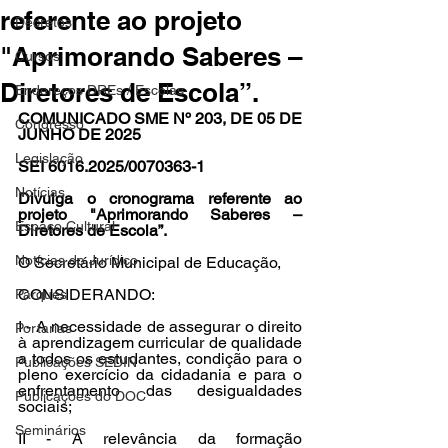
referente ao projeto
Decretos
"Aprimorando Saberes –
Cursos
Diretores de Escola”.
Endereços DREs / Escolas
COMUNICADO SME Nº 203, DE 05 DE 
Congresso
JUNHO DE 2025
Legislação
SEI 6016.2025/0070363-1
Notícias
Divulga o cronograma referente ao 
projeto "Aprimorando Saberes – 
Espaço Cultural
Diretores de Escola”.
Notícias do Jurídico
O Secretário Municipal de Educação, 
CONSIDERANDO:
Parques
I - A necessidade de assegurar o direito 
Portarias
à aprendizagem curricular de qualidade 
a todos os estudantes, condição para o 
Publicações SEDIN
pleno exercício da cidadania e para o 
enfrentamento das desigualdades 
Publicações do DOC
sociais;
Seminários
II - A relevância da formação 