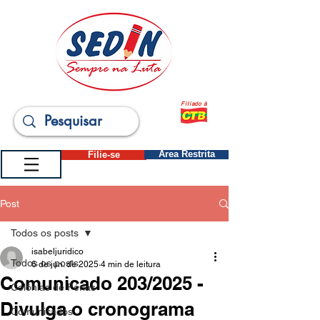
Filiado à
Filie-se
Área Restrita
Post
Todos os posts
isabeljuridico
Todos os posts
6 de jun. de 2025
4 min de leitura
Comunicado 203/2025 -
Colônias de Férias
Divulga o cronograma
Comunicados