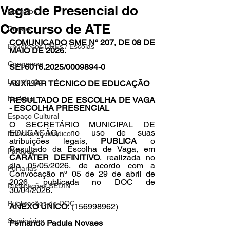
Vaga de Presencial do
Decretos
Concurso de ATE
Cursos
COMUNICADO SME Nº 207, DE 08 DE 
Endereços DREs / Escolas
MAIO DE 2026.
Congresso
SEI 6016.2025/0009894-0
Legislação
AUXILIAR TÉCNICO DE EDUCAÇÃO
Notícias
RESULTADO DE ESCOLHA DE VAGA 
- ESCOLHA PRESENCIAL
Espaço Cultural
O SECRETÁRIO MUNICIPAL DE 
EDUCAÇÃO, no uso de suas 
Notícias do Jurídico
atribuições legais, 
PUBLICA
 o 
Resultado da Escolha de Vaga, em 
Parques
CARÁTER DEFINITIVO
, realizada no 
dia 05/05/2026, de acordo com a 
Portarias
Convocação nº 05 de 29 de abril de 
2026, publicada no DOC de 
Publicações SEDIN
30/04/2026.
Publicações do DOC
ANEXO ÚNICO:
 (
156998962
)
Seminários
Fernando Padula Novaes