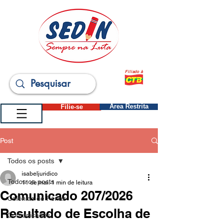
Filiado à
Filie-se
Área Restrita
Post
Todos os posts
isabeljuridico
Todos os posts
11 de mai.
1 min de leitura
Comunicado 207/2026
Colônias de Férias
Resultado de Escolha de
Comunicados