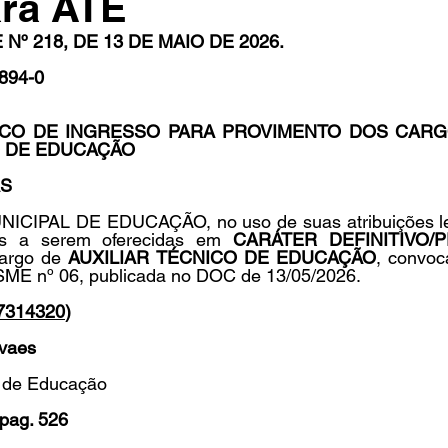
ara ATE
º 218, DE 13 DE MAIO DE 2026.
894-0
in
Indicações
Aposentados
Universidade
Concu
CO DE INGRESSO PARA PROVIMENTO DOS CARG
O DE EDUCAÇÃO
s
AS
CIPAL DE EDUCAÇÃO, no uso de suas atribuições le
s a serem oferecidas em 
CARÁTER DEFINITIVO/
argo de 
AUXILIAR TÉCNICO DE EDUCAÇÃO
, convoc
ME nº 06, publicada no DOC de 13/05/2026.
7314320
)
vaes
l de Educação
pag. 526