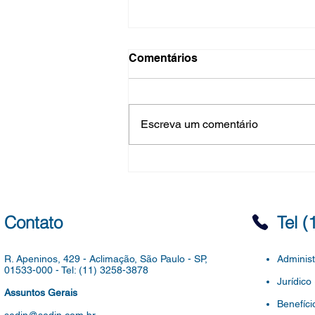
Convocaç 15/2026 - Escolha
Comentários
de vaga- Fase Presencial
do Concurso de ATE
CONVOCAÇÃO SME Nº 14, DE
02 DE AGOSTO DE 2026. SEI
Escreva um comentário
6016.2026/0056091-3
CONCURSO DE INGRESSO
PARA PROVIMENTO DE
CARGOS VAGOS DE AUXILIAR
TÉCNICO DE EDUCAÇÃO, DO
QUADRO DE APOIO À
Contato
Tel 
EDUCAÇÃO, DO QUADRO
R. Apeninos, 429 - Aclimação,
São Paulo - SP,
Administ
01533-000 -
Tel: (11) 3258-3878
Jurídico
Assuntos Gerais
Benefíci