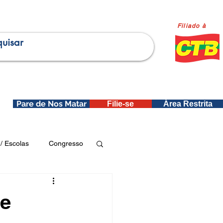
Filiado à
Pare de Nos Matar
Filie-se
Área Restrita
is
/ Escolas
Congresso
Publicações SEDIN
de
ica e Dados