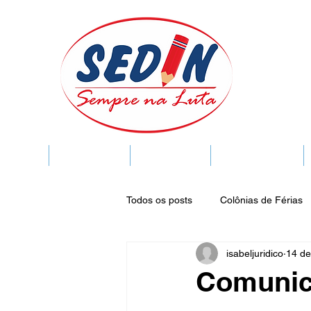
SEDIN
FIQUE LIGADO
Sedin Cultural
VIDA FUNCIONAL
Todos os posts
Colônias de Férias
isabeljuridico
14 de
Legislação
Notícias
Espa
Comunic
Publicações do DOC
Seminár