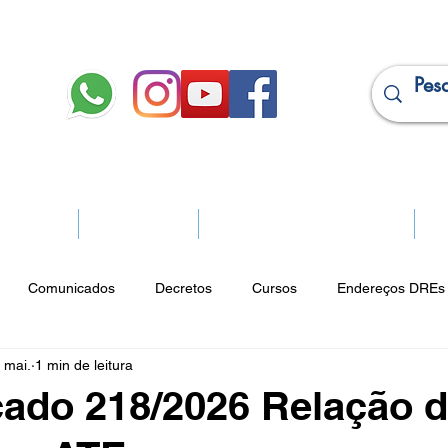
JURÍDICO
APOSENTADOS
PROJEÇÃO DE APOSENTADORIA
Ma
Comunicados
Decretos
Cursos
Endereços DREs 
 mai.
1 min de leitura
ço Cultural
Notícias do Jurídico
Parques
Portarias
ado 218/2026 Relação 
ios
Vencimentos
CRM
Publicidade Online
Analít