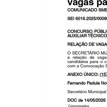
vagas p
COMUNICADO SME N
SEI 6016.2025/0009
Fique Ligado
Publicações Sed
CONCURSO PÚBLI
AUXILIAR TÉCNIC
congresso
NOTI
noticia
RELAÇÃO DE VAG
O SECRETÁRIO MUNI
a relação de vaga
candidatos para o c
com a Convocação S
ANEXO ÚNICO: (
15
Fernando Padula No
Secretário Municipa
DOC de 14/05/2026 
Comunicados