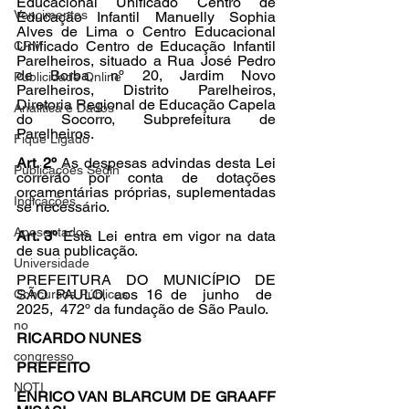
Educacional Unificado Centro de 
Vencimentos
Educação Infantil Manuelly Sophia 
Alves de Lima o Centro Educacional 
Unificado Centro de Educação Infantil 
CRM
Parelheiros, situado a Rua José Pedro 
de Borba, nº 20, Jardim Novo 
Publicidade Online
Parelheiros, Distrito Parelheiros, 
Diretoria Regional de Educação Capela 
Analítica e Dados
do Socorro, Subprefeitura de 
Parelheiros.
Fique Ligado
Art. 2º
 As despesas advindas desta Lei 
Publicações Sedin
correrão por conta de dotações 
orçamentárias próprias, suplementadas 
Indicações
se necessário.
Aposentados
Art. 3º 
Esta Lei entra em vigor na data 
de sua publicação.
Universidade
PREFEITURA DO MUNICÍPIO DE 
SÃO PAULO, aos 16 de  junho  de  
Concursos Públicos
2025,  472º da fundação de São Paulo.
no
RICARDO NUNES
congresso
PREFEITO
NOTI
ENRICO VAN BLARCUM DE GRAAFF 