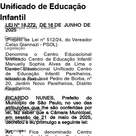
Unificado de Educação
Decretos
Infantil
Cursos
LEI Nº 18.272,  DE 16 DE  JUNHO  DE  
Endereços DREs / Escolas
2025
Congresso
(Projeto de Lei nº 512/24, do Vereador 
Celso Giannazi - PSOL)
Legislação
Denomina o Centro Educacional 
Notícias
Unificado Centro de Educação Infantil 
Manuelly Sophia Alves de Lima o 
Centro Educacional Unificado Centro 
Espaço Cultural
de Educação Infantil Parelheiros, 
situado a Rua José Pedro de Borba, nº 
Notícias do Jurídico
20, Jardim Novo Parelheiros, Distrito 
Parelheiros.
Parques
RICARDO NUNES, Prefeito do 
Portarias
Município de São Paulo, no uso das 
atribuições que lhe são conferidas por 
Publicações SEDIN
lei, faz saber que a Câmara Municipal, 
em sessão de 21 de maio de 2025, 
Publicações do DOC
decretou e eu promulgo a seguinte lei:
Seminários
Art. 1º
 Fica denominado Centro 