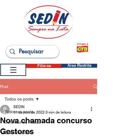
Filiado à
Filie-se
Área Restrita
Post
Todos os posts
SEDIN
Todos os posts
11 de nov. de 2022
3 min de leitura
Nova chamada concurso
Colônias de Férias
Gestores
Comunicados