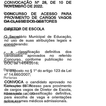
CONVOCAÇÃO Nº 28, DE 10 DE 
Decretos
NOVEMBRO DE 2022. 
Cursos
CONCURSO DE ACESSO PARA 
PROVIMENTO DE CARGOS VAGOS 
DA CLASSE DOS GESTORES 
Endereços DREs / Escolas
DIRETOR DE ESCOLA 
Congresso
O Secretário Municipal de Educação, 
Legislação
no uso de suas atribuições legais e 
considerando: 
Notícias
- a classificação definitiva dos 
Espaço Cultural
candidatos aprovados no referido 
Concurso, conforme publicação no 
Notícias do Jurídico
DOC de 14/04/2016; 
Parques
- o disposto no § 1º do artigo 123 da Lei 
nº 14.660/2007; 
Portarias
CONVOCA
 o candidato aprovado no 
Concurso de Acesso para provimento 
Publicações SEDIN
de cargos vagos de Diretor de Escola, 
observada a classificação definitiva, 
Publicações do DOC
para escolha de vaga e orientações 
sobre exames médicos admissionais. 
Seminários