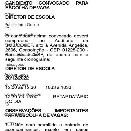
CANDIDATO CONVOCADO PARA 
Vencimentos
ESCOLHA DE VAGA 
CRM
DIRETOR DE ESCOLA
Publicidade Online
...
Analítica e Dados
O candidato acima convocado deverá 
comparecer ao Auditório da 
Fique Ligado
SME/COGEP, sito à Avenida Angélica, 
2606, Consolação - CEP 01228-200 - 
São Paulo / SP, de acordo com o 
Publicações Sedin
seguinte cronograma: 
Indicações
DIRETOR DE ESCOLA 
Aposentados
20/12/2022 
Universidade
12:00 às 12:30        1033 a 1033 
Concursos Públicos
12:30 às 13:00        RETARDATÁRIO 
DO DIA 
no
OBSERVAÇÕES IMPORTANTES 
congresso
PARA ESCOLHA DE VAGAS: 
NOTI
1 - Não será permitida a entrada de 
acompanhantes, exceto em casos 