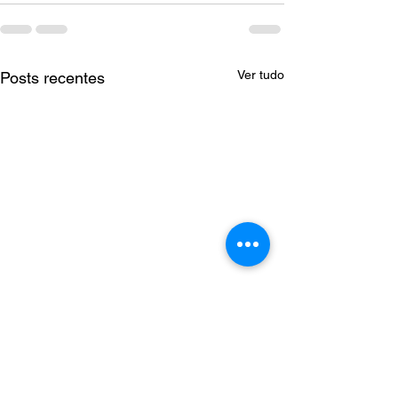
Ver tudo
Posts recentes
Comunicado 378/2026 -
Convocação 15/