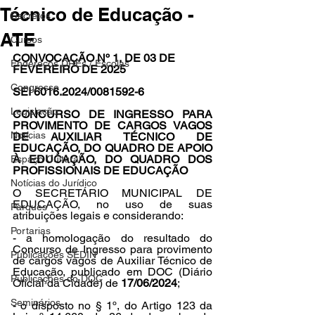
Técnico de Educação -
Decretos
ATE
Cursos
CONVOCAÇÃO Nº 1, DE 03 DE 
Endereços DREs / Escolas
FEVEREIRO DE 2025
Congresso
SEI 6016.2024/0081592-6
Legislação
CONCURSO DE INGRESSO PARA 
PROVIMENTO DE CARGOS VAGOS 
Notícias
DE AUXILIAR TÉCNICO DE 
EDUCAÇÃO, DO QUADRO DE APOIO 
À EDUCAÇÃO, DO QUADRO DOS 
Espaço Cultural
PROFISSIONAIS DE EDUCAÇÃO
Notícias do Jurídico
O SECRETÁRIO MUNICIPAL DE 
EDUCAÇÃO, no uso de suas 
Parques
atribuições legais e considerando:
Portarias
- a homologação do resultado do 
Concurso de Ingresso para provimento 
Publicações SEDIN
de cargos vagos de Auxiliar Técnico de 
Educação, publicado em DOC (Diário 
Publicações do DOC
Oficial da Cidade) de 
17/06/2024
;
Seminários
- o disposto no § 1º, do Artigo 123 da 