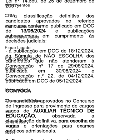
Lei nº 14.660, de 26 de dezembro de 
Vencimentos
2007;
- a classificação definitiva dos 
CRM
candidatos aprovados no referido 
concurso conforme publicado em DOC 
Publicidade Online
de 
13/06/2024
 e publicações 
subsequentes em cumprimento às 
Analítica e Dados
decisões judiciais;
Fique Ligado
- a publicação em DOC de 18/12/2024, 
da Súmula de NÃO ESCOLHA dos 
Publicações Sedin
candidatos que não atenderam à 
Convocação nº 17 de 29/08/2024, 
Indicações
publicada em 30/08/2024 e 
Convocação n.º 22, de 04/12/2024, 
Aposentados
publicada em DOC de 05/12/2024;
Universidade
CONVOCA
Os candidatos aprovados no Concurso 
Concursos Públicos
de Ingresso para provimento de cargos 
vagos de 
AUXILIAR TÉCNICO DE 
no
EDUCAÇÃO
, observada a 
classificação definitiva, 
para escolha de 
congresso
vagas
 e orientações para exames 
médicos admissionais.
NOTI