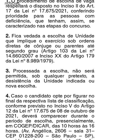
1. 
O procedimento de escolha de vaga 
noticias
respeitará o disposto no Inciso II do Art. 
17 da Lei nº 17.675/2021, conferindo 
prioridade para as pessoas com 
deficiência, que tenham, assim, se 
caracterizado nas etapas do concurso.
2. 
Fica vedada a escolha de Unidade 
que implique o exercício sob ordens 
diretas de cônjuge ou parentes até 
segundo grau (Artigo 103 da Lei nº 
14.660/2007 e Inciso XX do Artigo 179 
da Lei nº 8.989/1979).
3. 
Processada a escolha, não será 
permitida, sob qualquer pretexto, a 
desistência da Unidade indicada ou 
nova escolha.
4. 
Caso o candidato opte por figurar no 
final da respectiva lista de classificação, 
conforme previsto no Inciso V do Artigo 
12 da Lei nº 17.675 de 08 de outubro de 
2021, deverá comparecer durante o 
período de escolha, presencialmente, 
em COGEP/DICAR, das 10 horas às 16 
horas. (Av. Angélica, 2606 – sala 31– 
CEP 01228-200 – São Paulo – SP), 