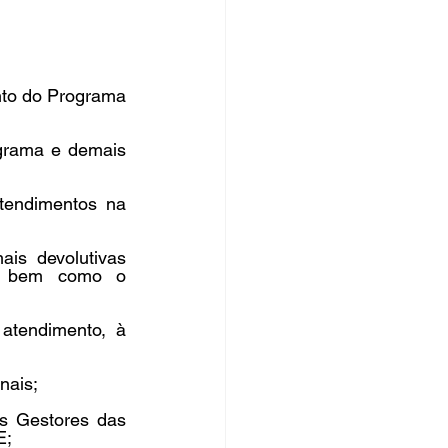
nto do Programa 
grama e demais 
tendimentos na 
is devolutivas 
, bem como o 
atendimento, à 
ais; 
s Gestores das 
; 