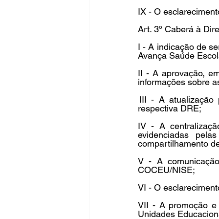
IX - O esclarecimen
Art. 3º Caberá à Dir
I - A indicação de 
Avança Saúde Escolar
II - A aprovação, 
informações sobre as
 III - A atualizaçã
respectiva DRE; 
IV - A centralizaç
evidenciadas pel
compartilhamento d
V - A comunicação,
COCEU/NISE;  
VI - O esclarecimen
VII - A promoção e 
Unidades Educaciona