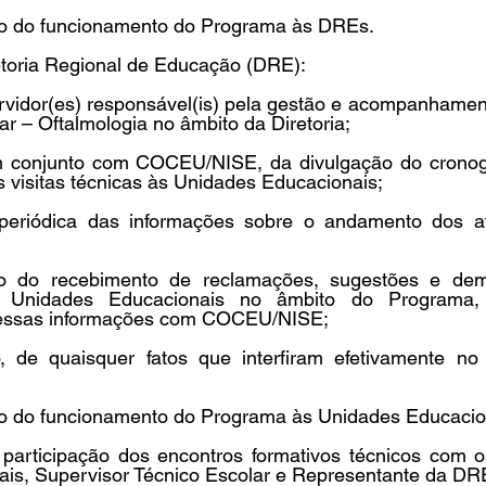
to do funcionamento do Programa às DREs. 
etoria Regional de Educação (DRE):  
servidor(es) responsável(is) pela gestão e acompanhame
 – Oftalmologia no âmbito da Diretoria;
em conjunto com COCEU/NISE, da divulgação do crono
 visitas técnicas às Unidades Educacionais; 
o periódica das informações sobre o andamento dos a
ão do recebimento de reclamações, sugestões e dema
as Unidades Educacionais no âmbito do Programa
essas informações com COCEU/NISE;
 de quaisquer fatos que interfiram efetivamente no 
to do funcionamento do Programa às Unidades Educacion
participação dos encontros formativos técnicos com o
is, Supervisor Técnico Escolar e Representante da DRE