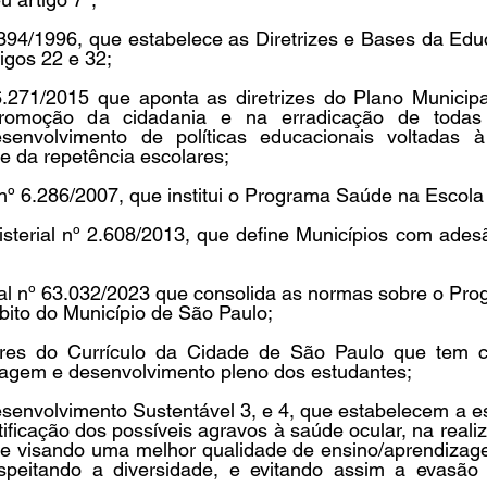
.394/1996, que estabelece as Diretrizes e Bases da Edu
igos 22 e 32; 
6.271/2015 que aponta as diretrizes do Plano Municipa
romoção da cidadania e na erradicação de todas
esenvolvimento de políticas educacionais voltadas 
e da repetência escolares;  
nº 6.286/2007, que institui o Programa Saúde na Escola -
nisterial nº 2.608/2013, que define Municípios com ade
pal nº 63.032/2023 que consolida as normas sobre o Pro
to do Município de São Paulo;   
res do Currículo da Cidade de São Paulo que tem co
agem e desenvolvimento pleno dos estudantes;   
esenvolvimento Sustentável 3, e 4, que estabelecem a e
ificação dos possíveis agravos à saúde ocular, na reali
 visando uma melhor qualidade de ensino/aprendizage
speitando a diversidade, e evitando assim a evasão 