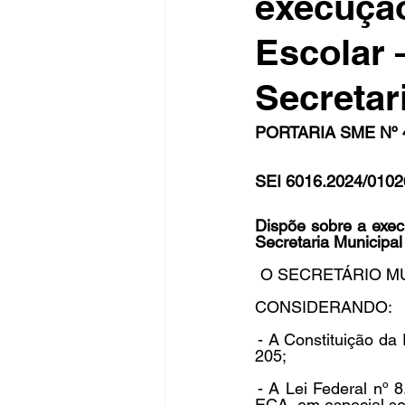
execuçã
Escolar 
Fique Ligado
Publicações Sed
Secretar
PORTARIA SME Nº 4
congresso
NOTI
noticia
SEI 6016.2024/0102
Dispõe sobre a exec
Secretaria Municipal
  O SECRETÁRIO MUN
CONSIDERANDO: 
 - A Constituição da
205; 
 - A Lei Federal nº 
ECA, em especial seu 