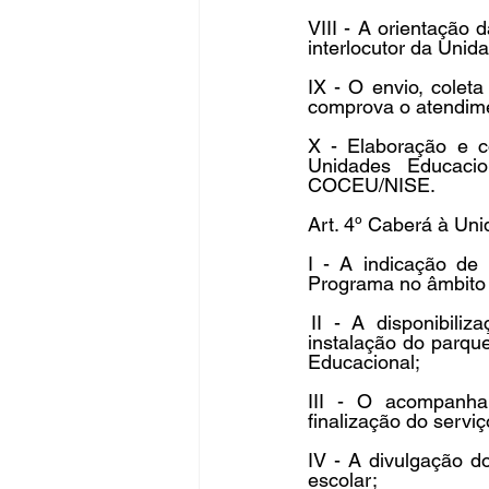
VIII - A orientação
interlocutor da Unida
IX - O envio, coleta
comprova o atendime
X - Elaboração e co
Unidades Educacio
COCEU/NISE.
Art. 4º Caberá à Uni
I - A indicação de
Programa no âmbito 
 II - A disponibil
instalação do parque
Educacional;
III - O acompanha
finalização do serviç
IV - A divulgação d
escolar;  