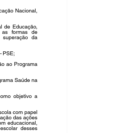
cação Nacional, 
l de Educação, 
 as formas de 
à superação da 
 PSE;   
são ao Programa 
grama Saúde na 
mo objetivo a 
scola com papel 
zação das ações 
m educacional, 
escolar desses 