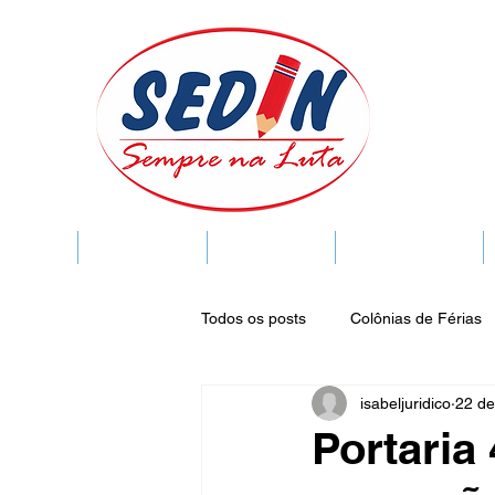
SEDIN
FIQUE LIGADO
Sedin Cultural
VIDA FUNCIONAL
Todos os posts
Colônias de Férias
isabeljuridico
22 de
Legislação
Notícias
Espa
Portaria
Publicações do DOC
Seminár