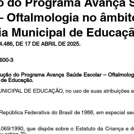
o do Programa Avança 
– Oftalmologia no âmbit
in
Indicações
Aposentados
Universidade
Concu
ia Municipal de Educaçã
.486, DE 17 DE ABRIL DE 2025.
s
600-3
ução do Programa Avança Saúde Escolar – Oftalmologi
 de Educação. 
ICIPAL DE EDUCAÇÃO, no uso de suas atribuições e,
 República Federativa do Brasil de 1988, em especial seu
8.069/1990, que dispõe sobre o Estatuto da Criança e d
artigo 7º;   