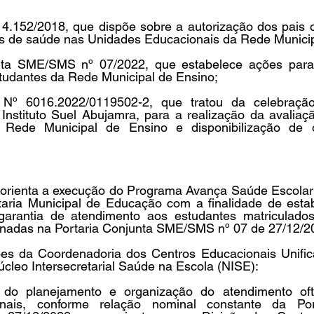
 4.152/2018, que dispõe sobre a autorização dos pais o
s de saúde nas Unidades Educacionais da Rede Municip
unta SME/SMS nº 07/2022, que estabelece ações para
tudantes da Rede Municipal de Ensino;  
Nº 6016.2022/0119502-2, que tratou da celebraçã
nstituto Suel Abujamra, para a realização da avaliação
 Rede Municipal de Ensino e disponibilização de ó
a orienta a execução do Programa Avança Saúde Escolar 
aria Municipal de Educação com a finalidade de estabe
 garantia de atendimento aos estudantes matriculado
onadas na Portaria Conjunta SME/SMS nº 07 de 27/12/20
ções da Coordenadoria dos Centros Educacionais Unifi
cleo Intersecretarial Saúde na Escola (NISE):  
do planejamento e organização do atendimento ofta
nais, conforme relação nominal constante da Port