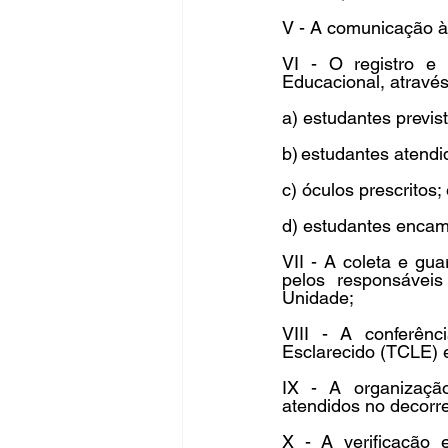
V - A comunicação à 
VI - O registro e
Educacional, através 
a) estudantes previs
b) estudantes atendi
c) óculos prescritos; 
d) estudantes encam
VII - A coleta e gu
pelos responsáveis
Unidade;  
VIII - A conferên
Esclarecido (TCLE) e
IX - A organizaçã
atendidos no decorre
X - A verificação