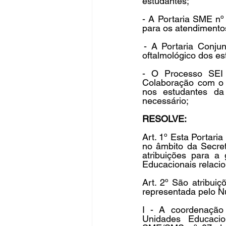
estudantes;  
- A Portaria SME nº
para os atendimento
 - A Portaria Conj
oftalmológico dos es
- O Processo SEI 
Colaboração com o I
nos estudantes da
necessário;
RESOLVE: 
Art. 1º Esta Portari
no âmbito da Secret
atribuições para a
Educacionais relaci
Art. 2º São atribui
representada pelo Nú
I - A coordenação 
Unidades Educacio