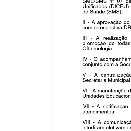
SME/SMS nº 07 de 
Unificados (DICEU) 
de Saúde (SMS); 
II - A aprovação d
com a respectiva D
III - A realização
promoção de todas
Oftalmologia;
IV - O acompanhame
conjunto com a Secr
V - A centralizaç
Secretaria Municipal
VI - A manutenção d
Unidades Educaciona
 VII - A notificaçã
atendimentos; 
VIII - A comunicaç
interfiram efetivame