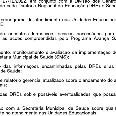
27/12/2022, em conjunto com a Divisão dos Centros
de cada Diretoria Regional de Educação (DRE) e Secret
o cronograma de atendimento nas Unidades Educaciona
RE;
 de encontros formativos técnicos necessários para
 as ações compreendidas pelo Programa Avança Sa
nto, monitoramento e avaliação da implementação d
etaria Municipal de Saúde (SMS);
ão das informações encaminhadas pelas DREs e as r
 de Saúde; 
e relatório gerencial atualizado sobre o andamento do 
is; 
o das DREs sobre possíveis eventualidades que possam 
ão com a Secretaria Municipal de Saúde sobre quais
nte no atendimento nas Unidades Educacionais; 