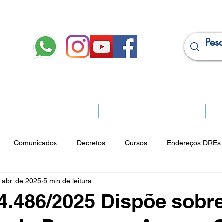
JURÍDICO
APOSENTADOS
PROJEÇÃO DE APOSENTADORIA
Ma
Comunicados
Decretos
Cursos
Endereços DREs 
 abr. de 2025
5 min de leitura
ço Cultural
Notícias do Jurídico
Parques
Portarias
 4.486/2025 Dispõe sobr
ios
Vencimentos
CRM
Publicidade Online
Analít