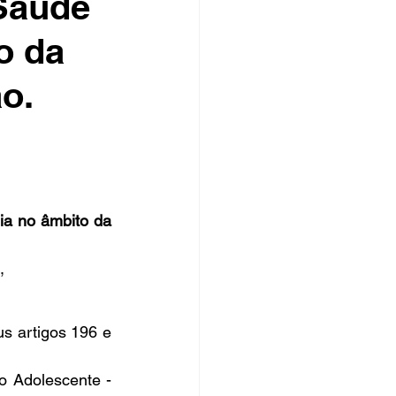
Saúde
o da
rsos Públicos
no
o.
a no âmbito da 
 
s artigos 196 e 
o Adolescente - 