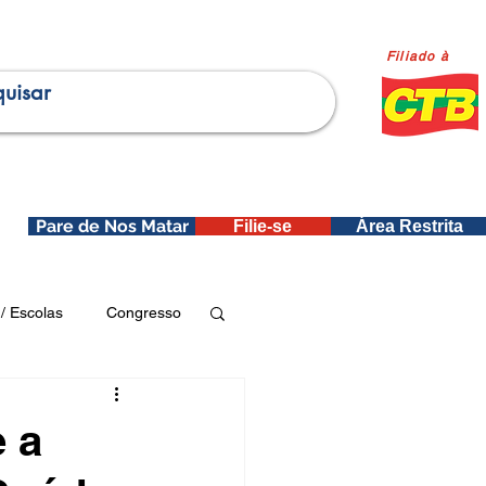
Filiado à
Pare de Nos Matar
Filie-se
Área Restrita
is
/ Escolas
Congresso
Publicações SEDIN
e a
ica e Dados