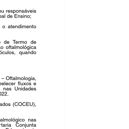
u responsáveis 
al de Ensino;
 o atendimento 
o de Termo de 
 oftalmológica 
culos, quando 
– Oftalmologia, 
lecer fluxos e 
s nas Unidades 
22.  
cados (COCEU), 
lmológico nas 
aria Conjunta 