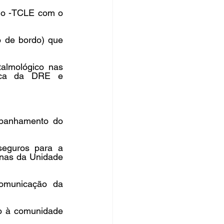
do -TCLE com o 
o de bordo) que 
almológico nas 
ica da DRE e 
panhamento do 
seguros para a 
inas da Unidade 
omunicação da 
o à comunidade 