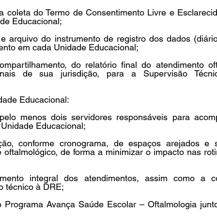
 da coleta do Termo de Consentimento Livre e Esclareci
de Educacional;  
 e arquivo do instrumento de registro dos dados (diári
nto em cada Unidade Educacional; 
mpartilhamento, do relatório final do atendimento oft
nais de sua jurisdição, para a Supervisão Técn
dade Educacional:  
 pelo menos dois servidores responsáveis para acom
Unidade Educacional; 
ização, conforme cronograma, de espaços arejados e 
 oftalmológico, de forma a minimizar o impacto nas rot
mento integral dos atendimentos, assim como a c
o técnico à DRE; 
o Programa Avança Saúde Escolar – Oftalmologia junt