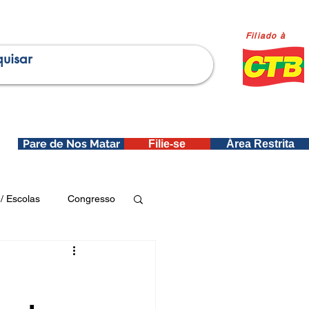
Filiado à
Pare de Nos Matar
Filie-se
Área Restrita
is
/ Escolas
Congresso
Publicações SEDIN
ica e Dados