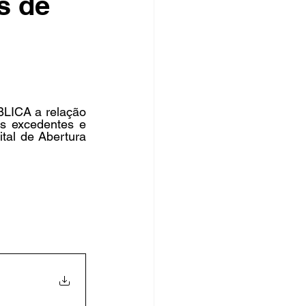
s de
rsos Públicos
no
BLICA a relação 
 excedentes e 
tal de Abertura 