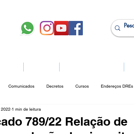
JURÍDICO
APOSENTADOS
PROJEÇÃO DE APOSENTADORIA
Ma
Comunicados
Decretos
Cursos
Endereços DREs 
e 2022
1 min de leitura
ço Cultural
Notícias do Jurídico
Parques
Portarias
ado 789/22 Relação de
ios
Vencimentos
CRM
Publicidade Online
Analít