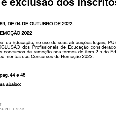
 e exclusão dos inscrito
in
Indicações
Aposentados
Universidade
Concu
9, DE 04 DE OUTUBRO DE 2022. 
EMOÇÃO 2022 
s
pal de Educação, no uso de suas atribuições legais, PU
LUSÃO dos Profissionais de Educação considerados
nos concursos de remoção nos termos do item 2.b do Edi
ocedimentos dos Concursos de Remoção 2022.
pag. 44 e 45
as abaixo:
f
 de PDF • 73KB