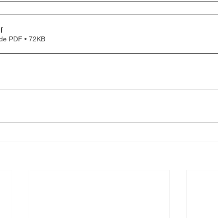
f
 de PDF • 72KB