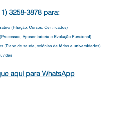
TÉCNICO DE EDUCAÇÃO, DO
PRO
QUADRO DE APOIO À
INFA
(11) 3258-3878 para:
EDUCAÇÃO, DO QUADRO
MAGI
DOS
rativo (Filiação, Cursos, Certificados)
 (Processos, Aposentadoria e Evolução Funcional)
os
(Plano de saúde, colônias de férias e universidades)
dúvidas
que aqui para WhatsApp