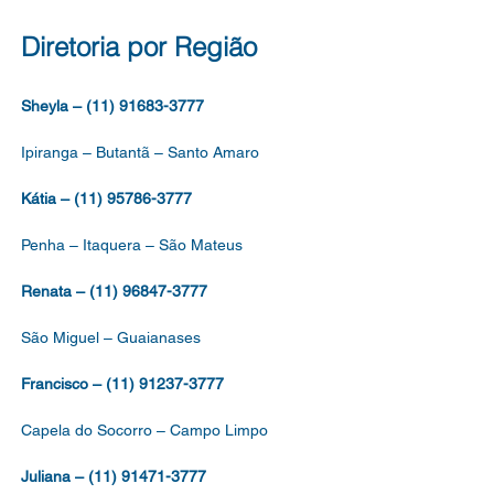
FESSOR DE EDUCAÇÃO
NTIL, DO QUADRO DO
Diretoria por Região
STÉRIO, DO QUADRO
Sheyla – (11) 91683-3777
Ipiranga – Butantã – Santo Amaro
Kátia – (11) 95786-3777
Penha – Itaquera – São Mateus
Renata – (11) 96847-3777
São Miguel – Guaianases
Francisco – (11) 91237-3777
Capela do Socorro – Campo Limpo
Juliana – (11) 91471-3777