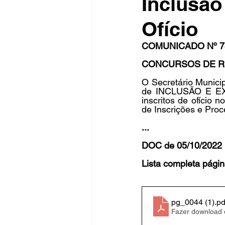
Inclusão
Ofício
Fique Ligado
Publicações Sed
COMUNICADO Nº 78
CONCURSOS DE R
congresso
NOTI
noticia
O Secretário Munici
de INCLUSÃO E EXC
inscritos de ofício 
de Inscrições e Pr
...
DOC de 05/10/2022 
Lista completa págin
pg_0044 (1)
.pd
Fazer download