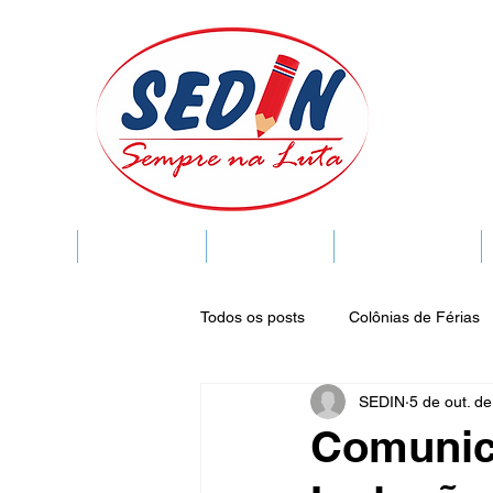
SEDIN
FIQUE LIGADO
Sedin Cultural
VIDA FUNCIONAL
Todos os posts
Colônias de Férias
SEDIN
5 de out. d
Legislação
Notícias
Espa
Comunic
Publicações do DOC
Seminár